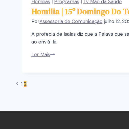
Homilias
|
Programas
|
Tv Mãe da Saúde
Homilia | 15º Domingo Do
Por
Assessoria de Comunicação
julho 12, 2
A profecia de Isaías diz que a Palava que 
ao enviá-la.
Ler Mais
1
2