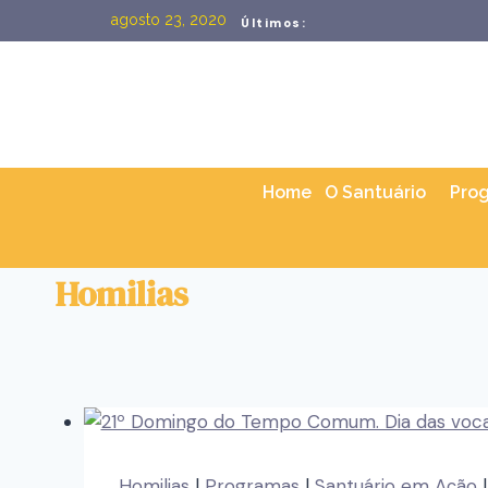
agosto 23, 2020
Últimos:
Home
O Santuário
Pro
Homilias
Homilias
|
Programas
|
Santuário em Ação