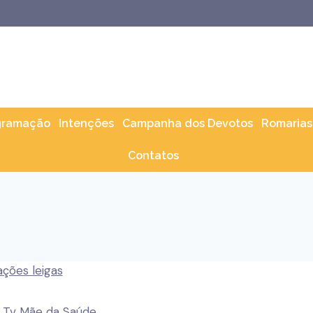
gramação
Intenções
Campanha dos Devotos
Romarias
Contatos
|
Tv Mãe da Saúde