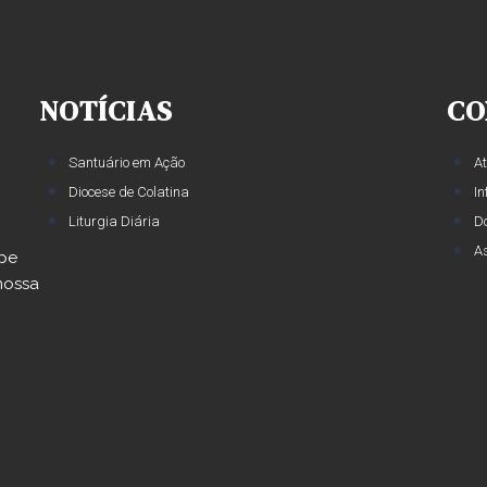
NOTÍCIAS
CO
Santuário em Ação
A
Diocese de Colatina
I
Liturgia Diária
D
A
ipe
nossa