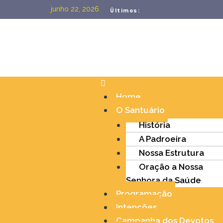
junho 22, 2026
Últimos:
Home
O Santuário
História
A Padroeira
Nossa Estrutura
Oração a Nossa
Senhora da Saúde
Programação
Intenções
Campanha dos Devotos