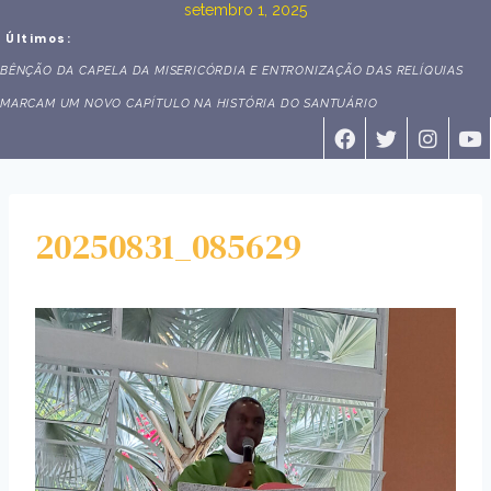
setembro 1, 2025
Últimos:
BÊNÇÃO DA CAPELA DA MISERICÓRDIA E ENTRONIZAÇÃO DAS RELÍQUIAS
MARCAM UM NOVO CAPÍTULO NA HISTÓRIA DO SANTUÁRIO
20250831_085629