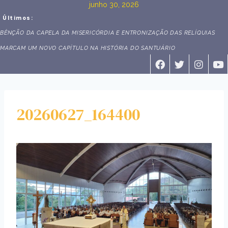
junho 30, 2026
Últimos:
BÊNÇÃO DA CAPELA DA MISERICÓRDIA E ENTRONIZAÇÃO DAS RELÍQUIAS
MARCAM UM NOVO CAPÍTULO NA HISTÓRIA DO SANTUÁRIO
20260627_164400