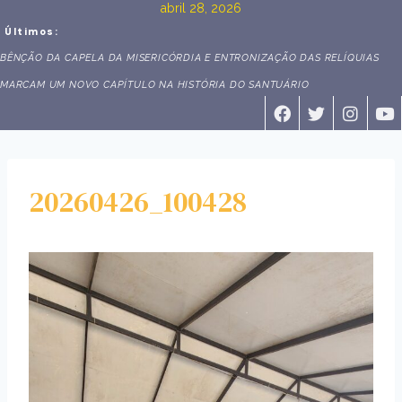
abril 28, 2026
Últimos:
ROMARIA DIOCESANA DA PASTORAL FAMILIAR E DO ECC REÚNE FAMÍ
SANTUÁRIO DE NOSSA SENHORA DA SAÚDE
20260426_100428