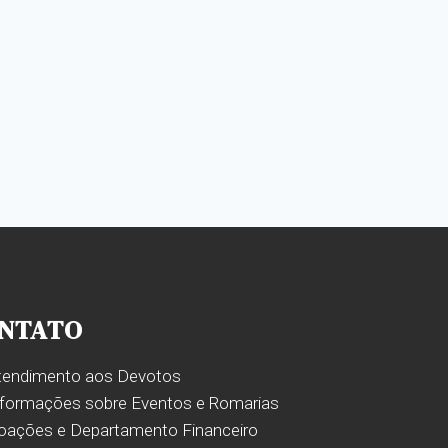
NTATO
tendimento aos Devotos
nformações sobre Eventos e Romarias
oações e Departamento Financeiro