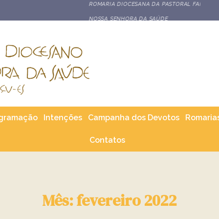
STORAL FAMILIAR E DO ECC REÚNE FAMÍLIAS NO SANTUÁRIO DE
gramação
Intenções
Campanha dos Devotos
Romaria
Contatos
Mês: fevereiro 2022