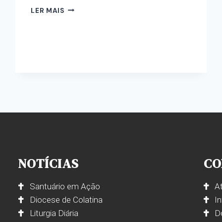
LER MAIS
NOTÍCIAS
CO
Santuário em Ação
A
Diocese de Colatina
I
Liturgia Diária
D