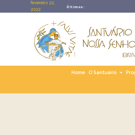
fevereiro 22,
ROMARIA DIOCESANA DA PA
Últimos:
2022
NOSSA SENHORA DA SAÚDE
Home
O Santuário
Pro