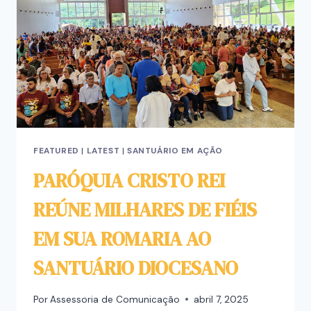
FEATURED
|
LATEST
|
SANTUÁRIO EM AÇÃO
PARÓQUIA CRISTO REI
REÚNE MILHARES DE FIÉIS
EM SUA ROMARIA AO
SANTUÁRIO DIOCESANO
Por
Assessoria de Comunicação
abril 7, 2025