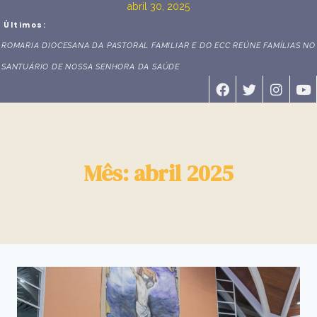
abril 30, 2025
Últimos:
ROMARIA DIOCESANA DA PASTORAL FAMILIAR E DO ECC REÚNE FAMÍLIAS NO
SANTUÁRIO DE NOSSA SENHORA DA SAÚDE
Mês: abril 2025