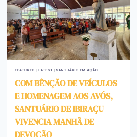
FEATURED
|
LATEST
|
SANTUÁRIO EM AÇÃO
COM BÊNÇÃO DE VEÍCULOS
E HOMENAGEM AOS AVÓS,
SANTUÁRIO DE IBIRAÇU
VIVENCIA MANHÃ DE
DEVOÇÃO