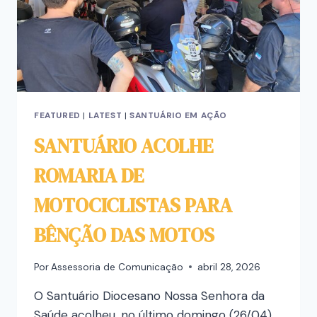
FEATURED
|
LATEST
|
SANTUÁRIO EM AÇÃO
SANTUÁRIO ACOLHE
ROMARIA DE
MOTOCICLISTAS PARA
BÊNÇÃO DAS MOTOS
Por
Assessoria de Comunicação
abril 28, 2026
O Santuário Diocesano Nossa Senhora da
Saúde acolheu, no último domingo (26/04),