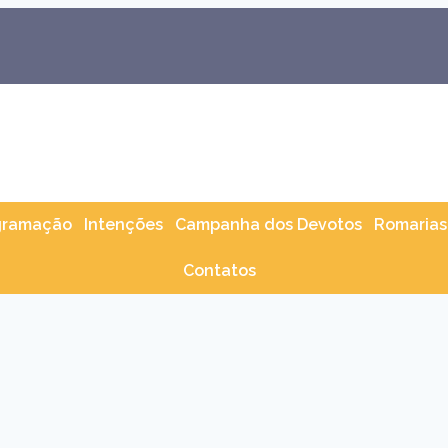
gramação
Intenções
Campanha dos Devotos
Romarias
Contatos