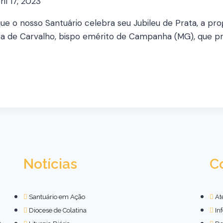
ril 17, 2023
que o nosso Santuário celebra seu Jubileu de Prata, a p
 de Carvalho, bispo emérito de Campanha (MG), que pres
Notícias
C
Santuário em Ação
At
Diocese de Colatina
In