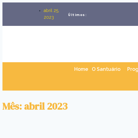
abril 25,
Últimos:
2023
Home
O Santuário
Pro
Mês: abril 2023