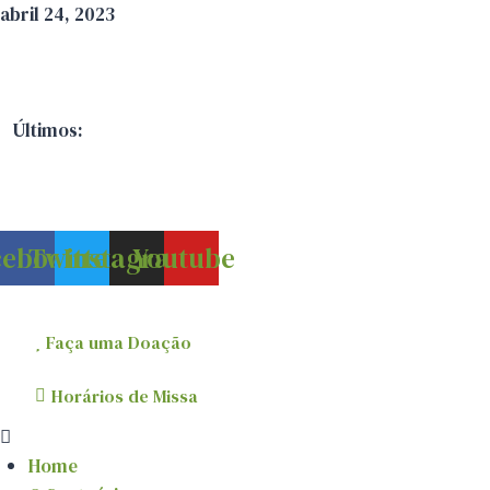
Pular
abril 24, 2023
para
o
Conteúdo
Últimos:
cebook
Twitter
Instagram
Youtube
Faça uma Doação
Horários de Missa
Menu
Home