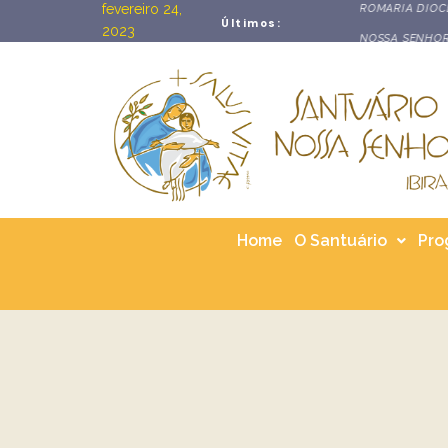
fevereiro 24,
ROMARIA DIOCESANA DA PA
Últimos:
2023
NOSSA SENHORA DA SAÚDE
Home
O Santuário
Pro