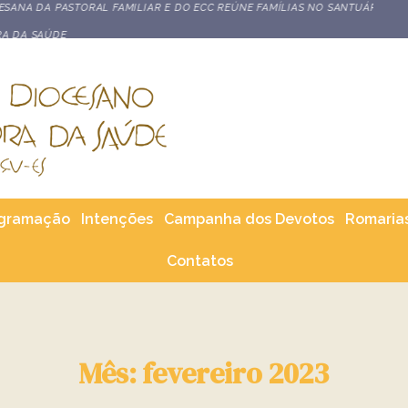
STORAL FAMILIAR E DO ECC REÚNE FAMÍLIAS NO SANTUÁRIO DE
gramação
Intenções
Campanha dos Devotos
Romaria
Contatos
Mês: fevereiro 2023