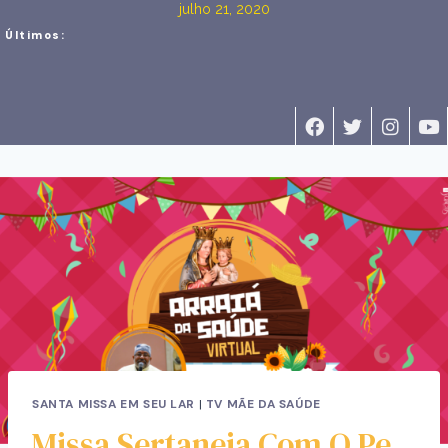
julho 21, 2020
Últimos:
SANTA MISSA EM SEU LAR
|
TV MÃE DA SAÚDE
Missa Sertaneja Com O Pe