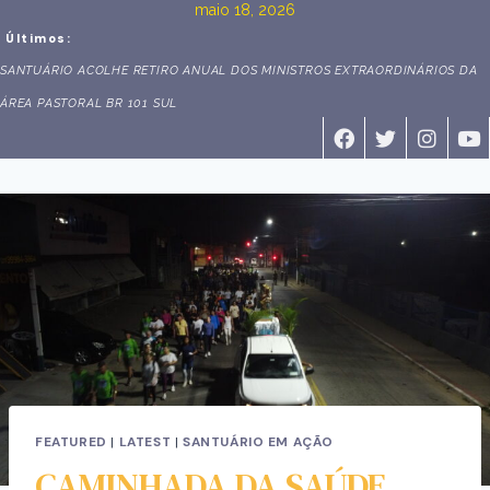
maio 18, 2026
Últimos:
COM BÊNÇÃO DE VEÍCULOS E HOMENAGEM AOS AVÓS, SANTUÁRIO DE
IBIRAÇU VIVENCIA MANHÃ DE DEVOÇÃO
FEATURED
|
LATEST
|
SANTUÁRIO EM AÇÃO
CAMINHADA DA SAÚDE