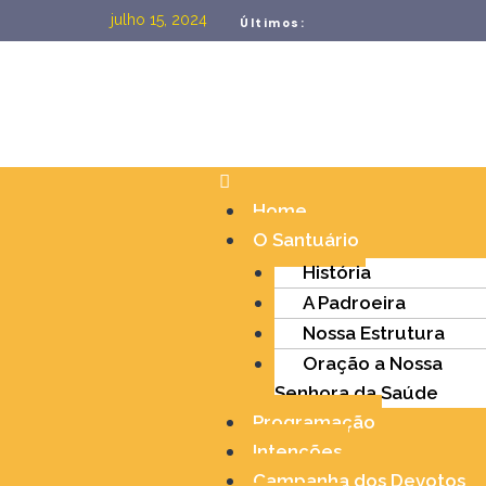
julho 15, 2024
Últimos:
Home
O Santuário
História
A Padroeira
Nossa Estrutura
Oração a Nossa
Senhora da Saúde
Programação
Intenções
Campanha dos Devotos