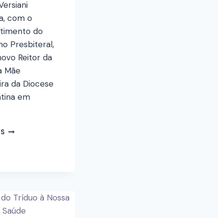
Versiani
a, com o
timento do
o Presbiteral,
ovo Reitor da
a Mãe
ira da Diocese
atina em
IS