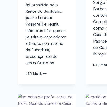
Sérgio 
foi presidida pelo
Barbos
Reitor do Santuário,
consen
padre Luismar
Conselh
Passarelli e reuniu
como n
inúmeros fiéis, que se
Casa d
reuniram para adorar
Padroe
a Cristo, no mistério
de Col
da Eucaristia,
Ibiraçu.
presença real de
Jesus Cristo no…
LER MA
LER MAIS