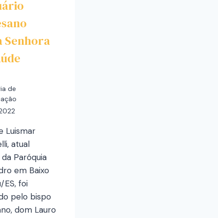
uário
esano
a Senhora
aúde
ia de
cação
 2022
e Luismar
li, atual
 da Paróquia
dro em Baixo
ES, foi
o pelo bispo
ano, dom Lauro