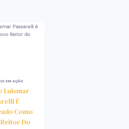
IO EM AÇÃO
e Luismar
relli É
ado Como
 Reitor Do