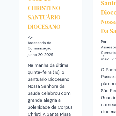
Sant
CHRISTI NO
Dioc
SANTUÁRIO
Noss
DIOCESANO
Da S
Por
Por
Assessoria de
Assessor
Comunicação
Comuni
junho 20, 2025
maio 12,
Na manhã da última
O Padr
quinta-feira (19), o
Passarel
Santuário Diocesano
pároco
Nossa Senhora da
São Pe
Saúde celebrou com
Guandu/
grande alegria a
nomead
Solenidade de Corpus
dioces
Christi. A Santa Missa