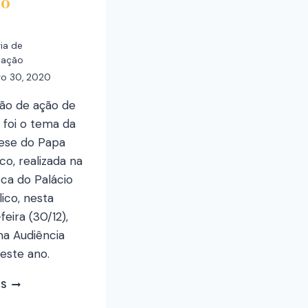
do
ia de
cação
o 30, 2020
ção de ação de
 foi o tema da
ese do Papa
co, realizada na
eca do Palácio
ico, nesta
feira (30/12),
ma Audiência
este ano.
IS