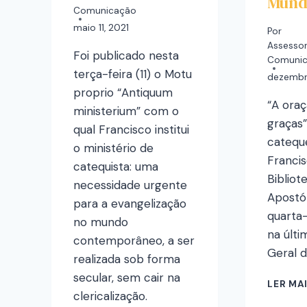
Mun
Comunicação
maio 11, 2021
Por
Assessor
Foi publicado nesta
Comuni
terça-feira (11) o Motu
dezembr
proprio “Antiquum
“A ora
ministerium” com o
graças”
qual Francisco institui
catequ
o ministério de
Francis
catequista: uma
Bibliot
necessidade urgente
Apostól
para a evangelização
quarta-
no mundo
na últi
contemporâneo, a ser
Geral d
realizada sob forma
secular, sem cair na
LER MA
clericalização.