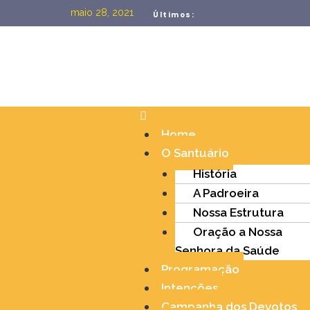
maio 28, 2021
Últimos:
Home
O Santuário
História
A Padroeira
Nossa Estrutura
Oração a Nossa
Senhora da Saúde
Programação
Intenções
Campanha dos Devotos