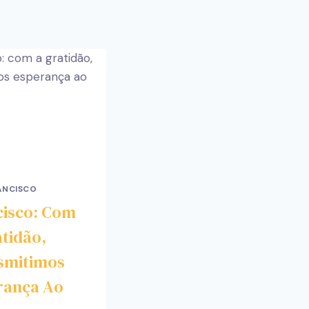
ANCISCO
cisco: Com
tidão,
smitimos
rança Ao