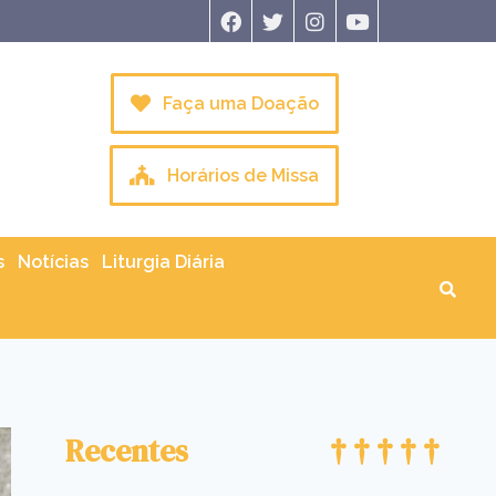
Faça uma Doação
Horários de Missa
s
Notícias
Liturgia Diária
Recentes