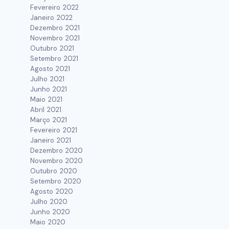
Fevereiro 2022
Janeiro 2022
Dezembro 2021
Novembro 2021
Outubro 2021
Setembro 2021
SANTUÁRIO ACOLHE ROMARIA
Agosto 2021
DIOCESANA DO APOSTOLADO DA
Julho 2021
Junho 2021
ORAÇÃO
Maio 2021
Abril 2021
Por
Assessoria de Comunicação
Março 2021
setembro 8, 2023
Fevereiro 2021
Janeiro 2021
Dezembro 2020
Novembro 2020
Outubro 2020
Setembro 2020
Agosto 2020
Julho 2020
Junho 2020
Maio 2020