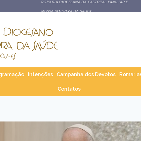
STORAL FAMILIAR E DO ECC REÚNE FAMÍLIAS NO SANTUÁRIO DE
gramação
Intenções
Campanha dos Devotos
Romaria
Contatos