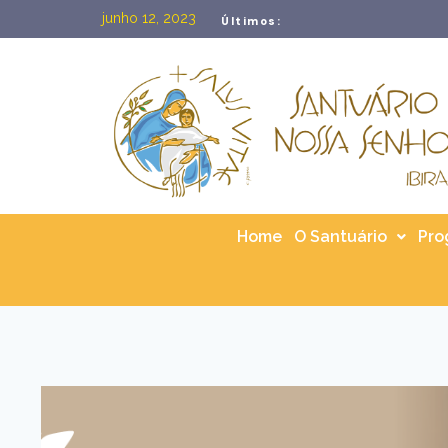
ROMARIA DIOCESANA DA PA
junho 12, 2023
Últimos:
NOSSA SENHORA DA SAÚDE
Home
O Santuário
Pro