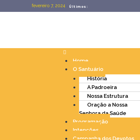
fevereiro 7, 2024
Últimos:
Home
O Santuário
História
A Padroeira
Nossa Estrutura
Oração a Nossa
Senhora da Saúde
Programação
Intenções
Campanha dos Devotos