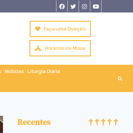
Faça uma Doação
Horários de Missa
s
Notícias
Liturgia Diária
Recentes