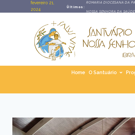
fevereiro 21,
ROMARIA DIOCESANA DA PA
Últimos:
2024
NOSSA SENHORA DA SAÚDE
Home
O Santuário
Pro