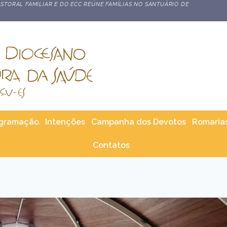
STORAL FAMILIAR E DO ECC REÚNE FAMÍLIAS NO SANTUÁRIO DE
gramação
Intenções
Campanha dos Devotos
Romaria
Contatos