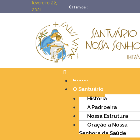
fevereiro 22,
Últimos:
2021
Home
O Santuário
História
A Padroeira
Nossa Estrutura
Oração a Nossa
Senhora da Saúde