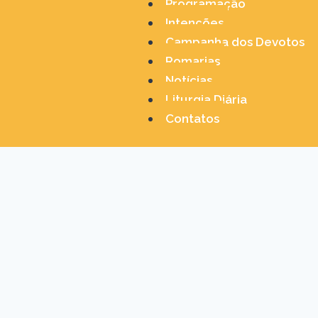
Programação
Intenções
Campanha dos Devotos
Romarias
Notícias
Liturgia Diária
Contatos