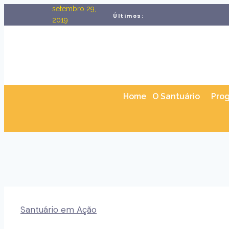
setembro 29,
Últimos:
2019
Home
O Santuário
Pro
Santuário em Ação