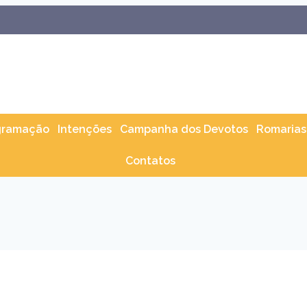
gramação
Intenções
Campanha dos Devotos
Romarias
Contatos