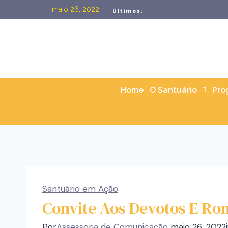
maio 26, 2022
Últimos:
Home
O Santuário
Pro
Santuário em Ação
Convite Aos Devotos E Ro
Por
Assessoria de Comunicação
maio 26, 2022