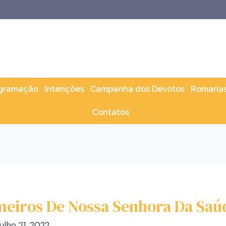
gramação
Intenções
Campanha dos Devotos
Romaria
Contatos
meiros De Nossa Senhora Da Saú
julho 21, 2022