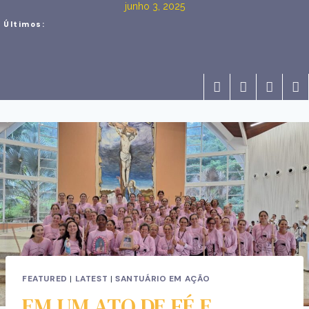
junho 3, 2025
Últimos:
FEATURED
|
LATEST
|
SANTUÁRIO EM AÇÃO
EM UM ATO DE FÉ E