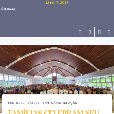
junho 3, 2025
Últimos:
FEATURED
|
LATEST
|
SANTUÁRIO EM AÇÃO
FAMÍLIAS CELEBRAM SEU