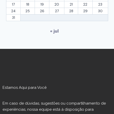
17
18
19
20
21
22
23
24
25
26
27
28
29
30
31
« jul
Estamos Aqui para Você
Em caso de dúvidas, sugestões ou compartilhamento de
experiências, nossa equipe está à disposição para