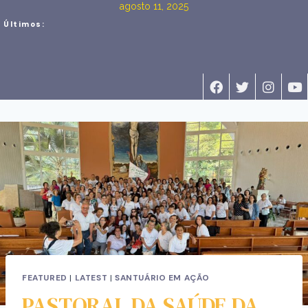
agosto 11, 2025
Últimos:
FEATURED
|
LATEST
|
SANTUÁRIO EM AÇÃO
PASTORAL DA SAÚDE DA