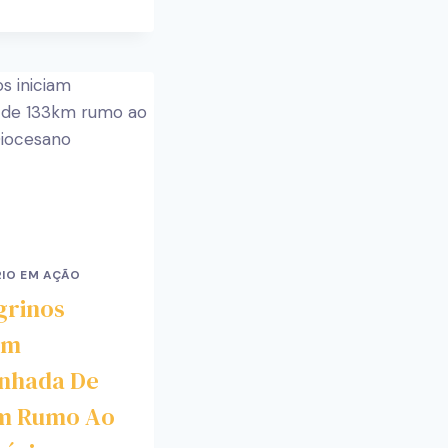
IO EM AÇÃO
grinos
am
nhada De
m Rumo Ao