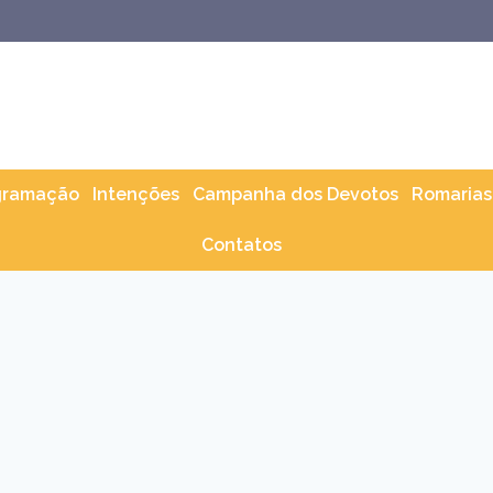
gramação
Intenções
Campanha dos Devotos
Romarias
Contatos