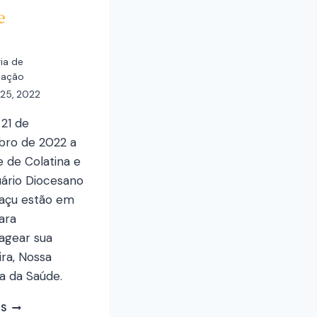
e
ia de
cação
25, 2022
 21 de
ro de 2022 a
 de Colatina e
uário Diocesano
raçu estão em
ara
gear sua
ra, Nossa
a da Saúde.
IS