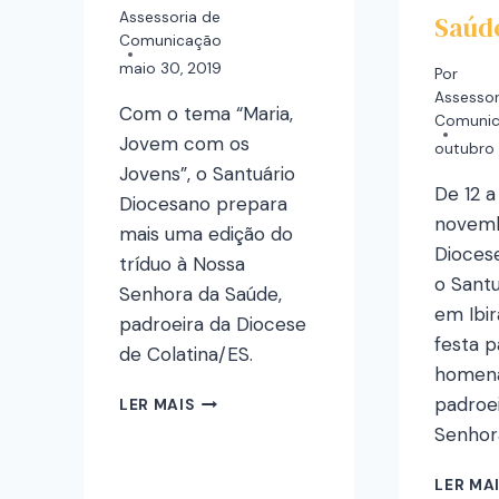
Assessoria de
Saúd
Comunicação
maio 30, 2019
Por
Assessor
Com o tema “Maria,
Comuni
Jovem com os
outubro 
Jovens”, o Santuário
De 12 a
Diocesano prepara
novemb
mais uma edição do
Diocese
tríduo à Nossa
o Sant
Senhora da Saúde,
em Ibi
padroeira da Diocese
festa p
de Colatina/ES.
homena
padroei
LER MAIS
Senhor
LER MA