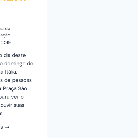
ia de
cação
, 2019
o dia deste
ro domingo de
 Itália,
es de pessoas
à Praça São
para ver o
ouvir suas
s.
IS