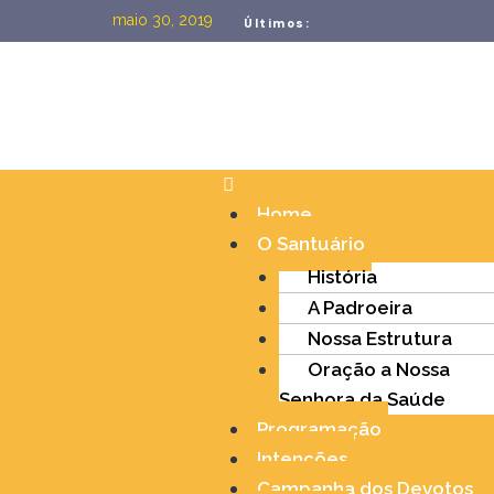
maio 30, 2019
Últimos:
Home
O Santuário
História
A Padroeira
Nossa Estrutura
Oração a Nossa
Senhora da Saúde
Programação
Intenções
Campanha dos Devotos