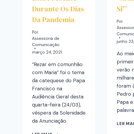
Durante Os Dias
Si'”
Da Pandemia
Por
Assessor
Por
Comuni
Assessoria de
junho 23
Comunicação
março 24, 2021
Ao mei
primei
“Rezar em comunhão
verão na
com Maria” foi o tema
milhar
da catequese do Papa
foram 
Francisco na
Pedro 
Audiência Geral desta
Papa e 
quarta-feira (24/03),
palavra
véspera da Solenidade
da Anunciação.
LER MA