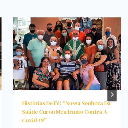
Histórias De Fé! “Nossa Senhora Da
Saúde Curou Meu Irmão Contra A
Covid-19”