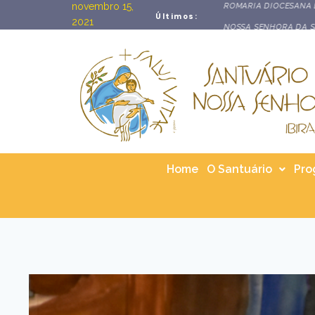
novembro 15,
ROMARIA DIOCESANA DA PA
Últimos:
2021
NOSSA SENHORA DA SAÚDE
Home
O Santuário
Pro