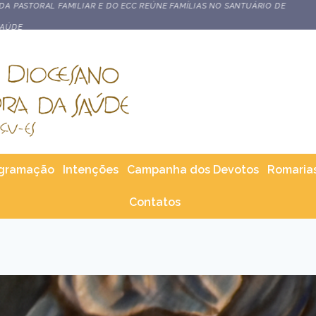
STORAL FAMILIAR E DO ECC REÚNE FAMÍLIAS NO SANTUÁRIO DE
gramação
Intenções
Campanha dos Devotos
Romaria
Contatos