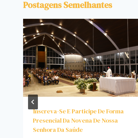
Postagens Semelhantes
Inscreva-Se E Participe De Forma
Presencial Da Novena De Nossa
Senhora Da Saúde