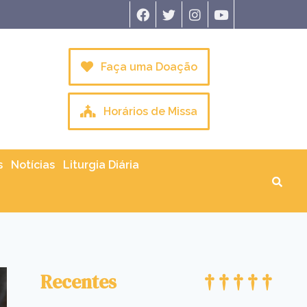
Faça uma Doação
Horários de Missa
s
Notícias
Liturgia Diária
Recentes