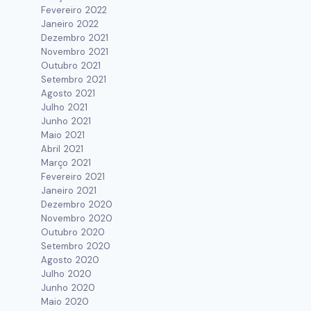
Fevereiro 2022
Janeiro 2022
Conheça O Projeto Caminho Do
Dezembro 2021
Rosário Do Santuário Diocesano
Novembro 2021
Outubro 2021
Por
Assessoria de Comunicação
Setembro 2021
novembro 13, 2019
Agosto 2021
Julho 2021
Junho 2021
Maio 2021
Abril 2021
Março 2021
Fevereiro 2021
Janeiro 2021
Dezembro 2020
Novembro 2020
Outubro 2020
Setembro 2020
Agosto 2020
Julho 2020
Junho 2020
Maio 2020