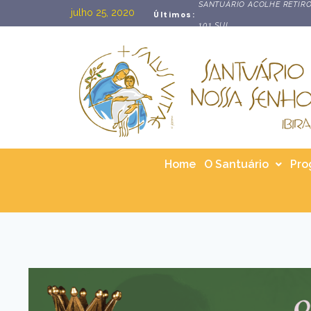
SANTUÁRIO ACOLHE RETIRO
julho 25, 2020
Últimos:
101 SUL
Home
O Santuário
Pro