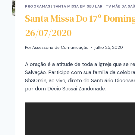
PROGRAMAS
|
SANTA MISSA EM SEU LAR
|
TV MÃE DA SA
Santa Missa Do 17º Dom
26/07/2020
Por
Assessoria de Comunicação
julho 25, 2020
A oração é a atitude de toda a Igreja que se 
Salvação. Participe com sua família da celebr
8h30min, ao vivo, direto do Santuário Dioces
por dom Décio Sossai Zandonade.