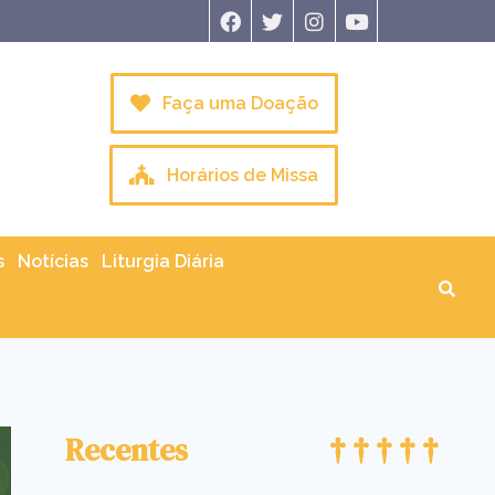
Faça uma Doação
Horários de Missa
s
Notícias
Liturgia Diária
Recentes