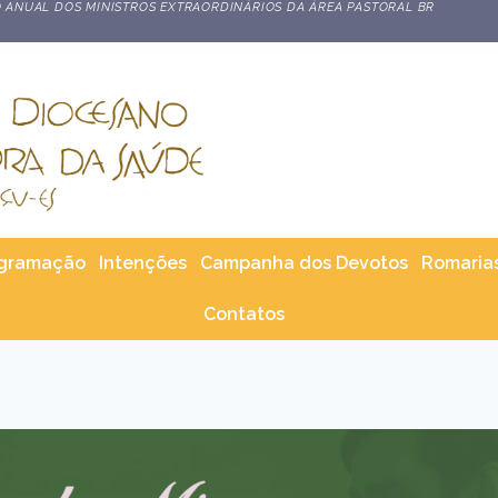
 ANUAL DOS MINISTROS EXTRAORDINÁRIOS DA ÁREA PASTORAL BR
gramação
Intenções
Campanha dos Devotos
Romaria
Contatos