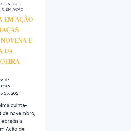
D
|
LATEST
|
IO EM AÇÃO
A EM AÇÃO
RAÇAS
 NOVENA E
A DA
OEIRA
ia de
cação
o 25, 2024
xima quinta-
28 de novembro,
elebrada a
em Ação de