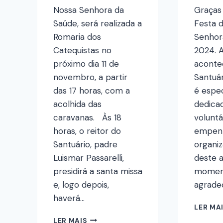
Nossa Senhora da
Graças
Saúde, será realizada a
Festa 
Romaria dos
Senhor
Catequistas no
2024. 
próximo dia 11 de
acontec
novembro, a partir
Santuár
das 17 horas, com a
é espe
acolhida das
dedica
caravanas. Às 18
voluntá
horas, o reitor do
empen
Santuário, padre
organiz
Luismar Passarelli,
deste 
presidirá a santa missa
momen
e, logo depois,
agrade
haverá…
LER MA
LER MAIS