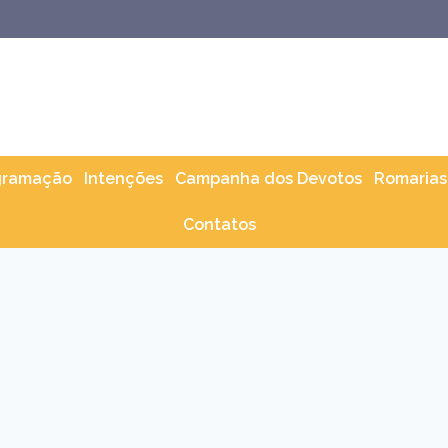
gramação
Intenções
Campanha dos Devotos
Romarias
Contatos