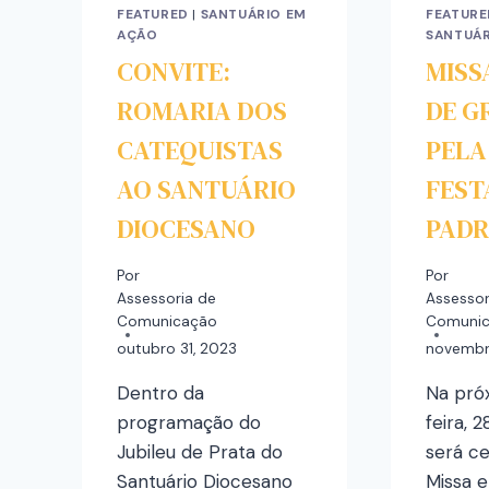
FEATURED
|
SANTUÁRIO EM
FEATURE
AÇÃO
SANTUÁR
CONVITE:
MISS
ROMARIA DOS
DE G
CATEQUISTAS
PELA
AO SANTUÁRIO
FEST
DIOCESANO
PADR
Por
Por
Assessoria de
Assessor
Comunicação
Comuni
outubro 31, 2023
novembr
Dentro da
Na pró
programação do
feira, 
Jubileu de Prata do
será c
Santuário Diocesano
Missa 