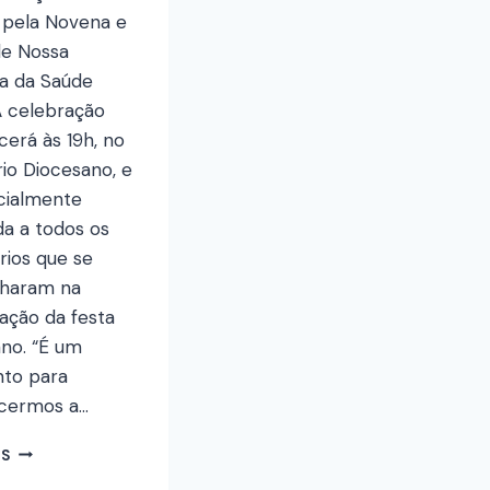
 pela Novena e
de Nossa
a da Saúde
A celebração
erá às 19h, no
io Diocesano, e
cialmente
da a todos os
rios que se
haram na
ação da festa
ano. “É um
to para
cermos a…
IS