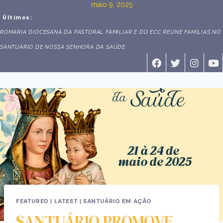
maio 9, 2025
Últimos:
ROMARIA DIOCESANA DA PASTORAL FAMILIAR E DO ECC REÚNE FAMÍLIAS NO
SANTUÁRIO DE NOSSA SENHORA DA SAÚDE
FEATURED
|
LATEST
|
SANTUÁRIO EM AÇÃO
SANTUÁRIO PROMOVE